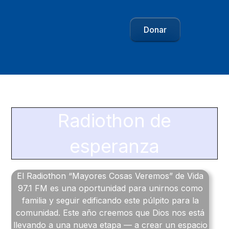
Donar
Radiothon de
esperanza
El Radiothon “Mayores Cosas Veremos” de Vida
97.1 FM es una oportunidad para unirnos como
familia y seguir edificando este púlpito para la
comunidad. Este año creemos que Dios nos está
llevando a una nueva etapa — a crear un espacio